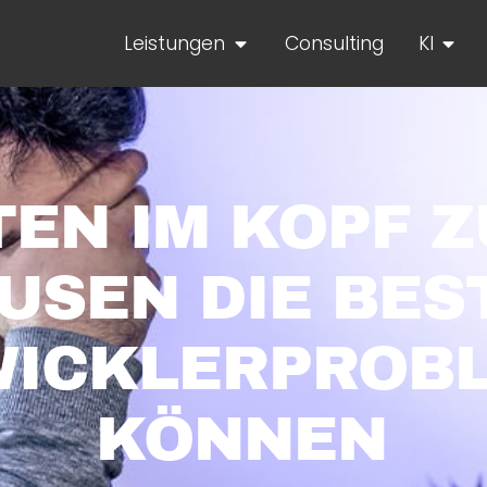
Leistungen
Consulting
KI
EN IM KOPF Z
USEN DIE BES
WICKLERPROBL
KÖNNEN