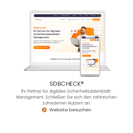
, die
ihre
Idee
n im
Kopf
umg
eset
zt
habe
n
möc
hten
SDBCHECK®
– so
Ihr Partner für digitales Sicherheitsdatenblatt-
tech
Management. Schließen Sie sich den zahlreichen
nisc
zufriedenen Nutzern an.
h
Website besuchen
kom
plex
sie