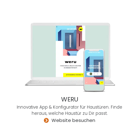
rs
als
all
die
nach
auße
n
hoch
mod
erne
n,
aber
im
WERU
Inner
Innovative App & Konfigurator für Haustüren. Finde
en
heraus, welche Haustür zu Dir passt.
verkr
Website besuchen
ustet
en
Unte