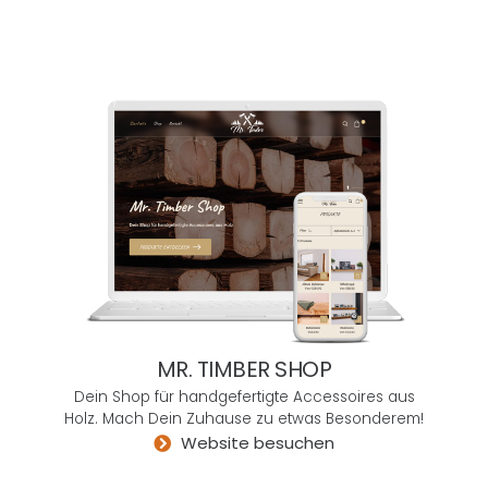
eine
Agen
tur,
mit
der
ich
äuße
rst
gern
e
zusa
mme
narb
eite.
MR. TIMBER SHOP
Sie
ist
Dein Shop für handgefertigte Accessoires aus
Holz. Mach Dein Zuhause zu etwas Besonderem!
so
Website besuchen
ganz
ande