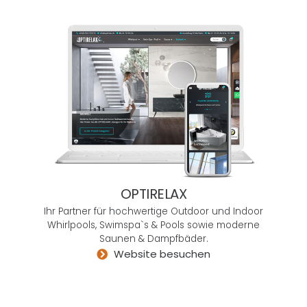
auch
sein
mög
en –,
kann
ich
User
Mind
nur
empf
ehle
n.
OPTIRELAX
Ich
Ihr Partner für hochwertige Outdoor und Indoor
wün
Whirlpools, Swimspa`s & Pools sowie moderne
sche
Saunen & Dampfbäder.
Website besuchen
mir,
es
gäbe
mehr