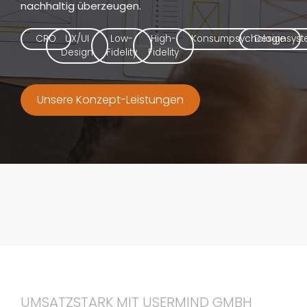
nachhaltig überzeugen.
CRO
UX/UI
Low-
High-
Konsumpsychologie
Designsys
Design
Fidelity
Fidelity
Unsere Konzept-Leistungen
UMSATZSTARK MIT USERMIND GMBH