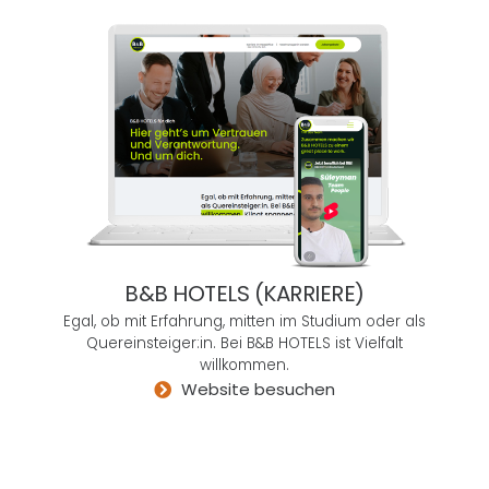
n in
mein
em
Lebe
n
hatte
ich in
Deut
schl
and
Kont
B&B HOTELS (KARRIERE)
akt
mit
Egal, ob mit Erfahrung, mitten im Studium oder als
Quereinsteiger:in. Bei B&B HOTELS ist Vielfalt
einer
willkommen.
Agen
Website besuchen
tur,
die
fähig
war,