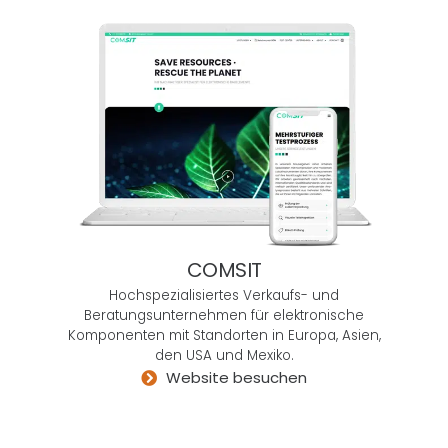
über
den
Teller
rand
der
eige
nen
eing
esch
ränkt
en
COMSIT
Krea
Hochspezialisiertes Verkaufs- und
tivität
Beratungsunternehmen für elektronische
hina
Komponenten mit Standorten in Europa, Asien,
uszu
den USA und Mexiko.
blick
Website besuchen
en
und
vielfä