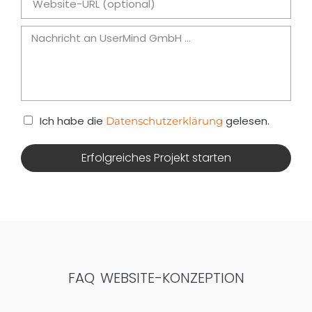
nes
Con
sultin
g
Ich habe die
gelesen.
Datenschutzerklärung
Erfolgreiches Projekt starten
FAQ WEBSITE-KONZEPTION