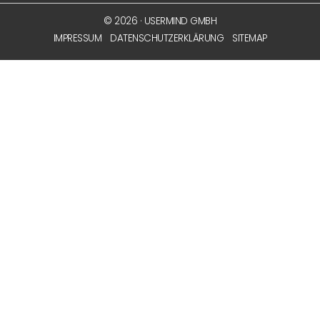
© 2026 · USERMIND GMBH
IMPRESSUM
DATENSCHUTZERKLÄRUNG
SITEMAP