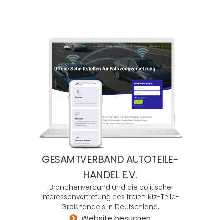
in
kom
plex
e
tech
nisc
he
sowi
e
meth
odis
che
The
men
GESAMTVERBAND AUTOTEILE-
hinei
HANDEL E.V.
nzuv
Branchenverband und die politische
erset
Interessenvertretung des freien Kfz-Teile-
zen.
Großhandels in Deutschland.
Und
Website besuchen