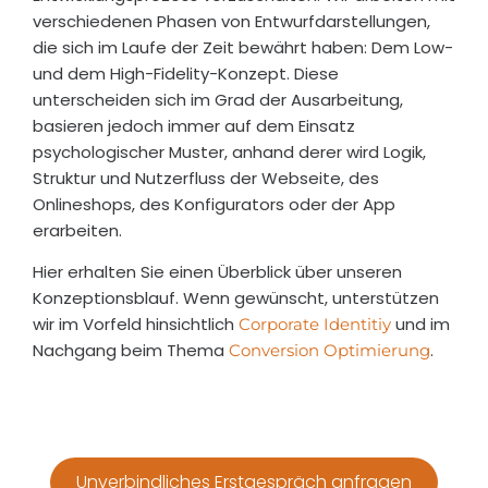
Kund
kan
verschiedenen Phasen von Entwurfdarstellungen,
en
sie
die sich im Laufe der Zeit bewährt haben: Dem Low-
selb
sehr
und dem High-Fidelity-Konzept. Diese
st
emp
unterscheiden sich im Grad der Ausarbeitung,
wird
ehle
basieren jedoch immer auf dem Einsatz
nicht
n
psychologischer Muster, anhand derer wird Logik,
zuge
und
Struktur und Nutzerfluss der Webseite, des
hört.
bed
Onlineshops, des Konfigurators oder der App
Schli
nke
erarbeiten.
eßlic
mic
Hier erhalten Sie einen Überblick über unseren
h ist
für
Konzeptionsblauf. Wenn gewünscht, unterstützen
man
den
wir im Vorfeld hinsichtlich
und im
Corporate Identitiy
vom
sch
Nachgang beim Thema
.
Conversion Optimierung
Fach
ellen
,
unk
man
mpli
weiß
ziert
alles
en
Unverbindliches Erstgespräch anfragen
bess
Serv