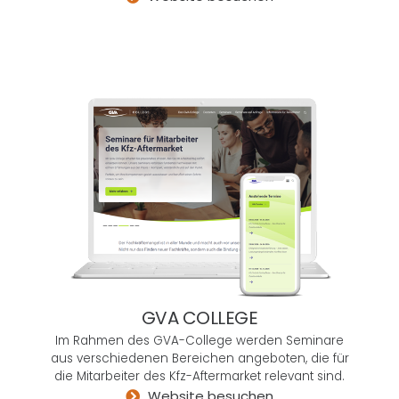
das
auch
noch
mit
dem
notw
endi
gen
Fein
gefü
hl,
einer
pers
önlic
hen
GVA COLLEGE
Bera
Im Rahmen des GVA-College werden Seminare
tung,
aus verschiedenen Bereichen angeboten, die für
maxi
die Mitarbeiter des Kfz-Aftermarket relevant sind.
male
Website besuchen