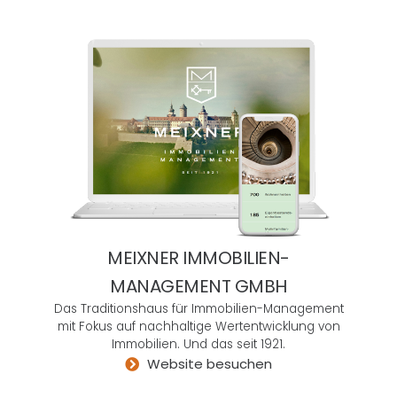
ltige
Cha
ncen
zu
erke
nnen
–
verb
unde
n mit
der
einzi
MEIXNER IMMOBILIEN-
garti
MANAGEMENT GMBH
gen
Das Traditionshaus für Immobilien-Management
Fähi
mit Fokus auf nachhaltige Wertentwicklung von
gkeit
Immobilien. Und das seit 1921.
,
Website besuchen
sich