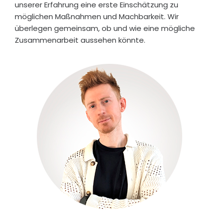
unserer Erfahrung eine erste Einschätzung zu
wäre
möglichen Maßnahmen und Machbarkeit. Wir
der
überlegen gemeinsam, ob und wie eine mögliche
Wirts
Zusammenarbeit aussehen könnte.
chaft
ssta
ndort
Euro
pa
wes
entlic
h
robu
ster
und
müs
ste
sich
nicht