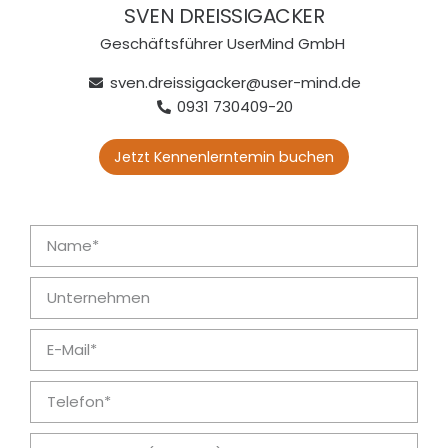
vor
SVEN DREISSIGACKER
den
Geschäftsführer UserMind GmbH
USA
oder
sven.dreissigacker@user-mind.de
Chin
0931 730409-20
a
verst
Jetzt Kennenlerntemin buchen
ecke
n.
Simo
n
Jaco
b
CO
O
Com
SIT /
CEO
Oan