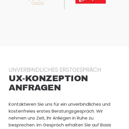
ensc
haft
im
Desi
gn
als
auch
in
der
Ums
UNVERBINDLICHES ERSTGESPRÄCH
etzu
UX-KONZEPTION
ng
ANFRAGEN
entfe
ssel
n.
Kontaktieren Sie uns für ein unverbindliches und
Wär
kostenfreies erstes Beratungsgespräch. Wir
e
nehmen uns Zeit, Ihr Anliegen in Ruhe zu
dem
besprechen. Im Gespräch erhalten Sie auf Basis
so,