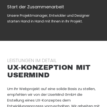
hera
verm
pete
Start der Zusammenarbeit
usra
itteln.
nt,
gend
Meis
und
Unsere Projektmanager, Entwickler und Designer
.
tens
mei
starten Hand in Hand mit Ihnen in Ihr Projekt.
wird
e
man
Anli
mit
gen
Stan
wer
dardi
en
deen
stet
abge
zügi
LEISTUNGEN IM DETAIL
spei
g
UX-KONZEPTION MIT
st,
und
USERMIND
die
zuv
altba
rläs
cken
ig
Um Ihr Webprojekt auf eine solide Basis zu stellen,
sind,
bear
empfehlen wir von der UserMind GmbH die
und
beite
Erstellung eines UX-Konzeptes dem
dem
t. Ic
Entwicklungsprozess vorzuschalten. Wir arbeiten mit