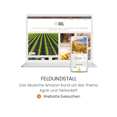
rneh
men,
die
kau
m
fähig
sind,
über
das
Tradi
tionel
le
FELDUNDSTALL
hina
Das deutsche Amazon Rund um das Thema
uszu
Agrar und Tierbedarf!
wac
Website besuchen
hsen
.
Allen