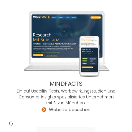
solc
h
dyna
misc
he
und
vor
Idee
n
strot
zend
MINDFACTS
e
Unte
Ein auf Usability-Tests, Werbewirkungsstudien und
Consumer Insights spezialisiertes Unternehmen
rneh
mit Sitz in München.
men
Website besuchen
in
Deut
schl