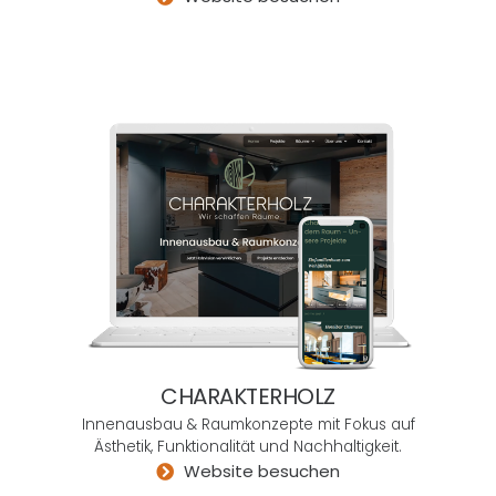
r
Flexi
bilität
und
zu
eine
m
verd
amm
t
gute
n
Preis
.
CHARAKTERHOLZ
User
Mind
Innenausbau & Raumkonzepte mit Fokus auf
ist
Ästhetik, Funktionalität und Nachhaltigkeit.
Website besuchen
so