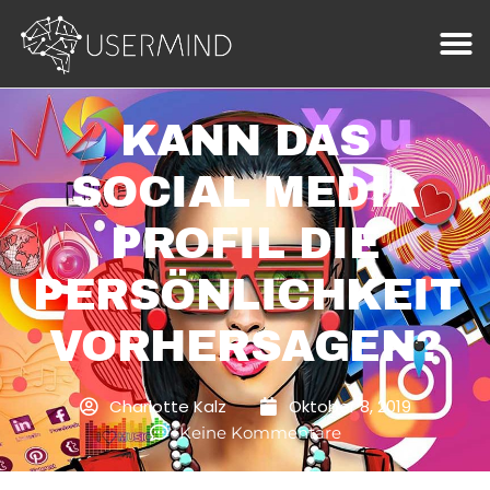
KANN DAS
SOCIAL MEDIA
PROFIL DIE
PERSÖNLICHKEIT
VORHERSAGEN?
Charlotte Kalz
Oktober 8, 2019
Keine Kommentare