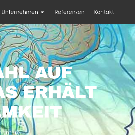
Unternehmen
Referenzen
Kontakt
HL AUF
AS ERHÄLT
MKEIT
entare