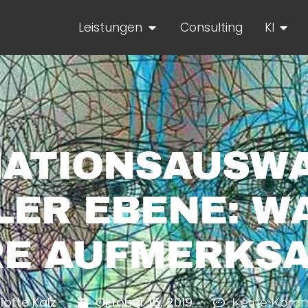
Leistungen
Consulting
KI
ATIONSAUSWA
ER EBENE: W
E AUFMERKSA
lotte Kalz
Oktober 15, 2019
Keine Komm