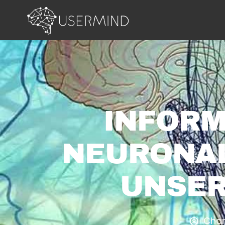
INFORM
NEURONAL
UNSER
Char