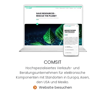
en.
Selte
n in
mein
em
Lebe
n
hatte
ich in
Deuts
chlan
COMSIT
d
Hochspezialisiertes Verkaufs- und
Konta
Beratungsunternehmen für elektronische
kt mit
Komponenten mit Standorten in Europa, Asien,
einer
den USA und Mexiko.
Website besuchen
Agent
ur, die
fähig
war,