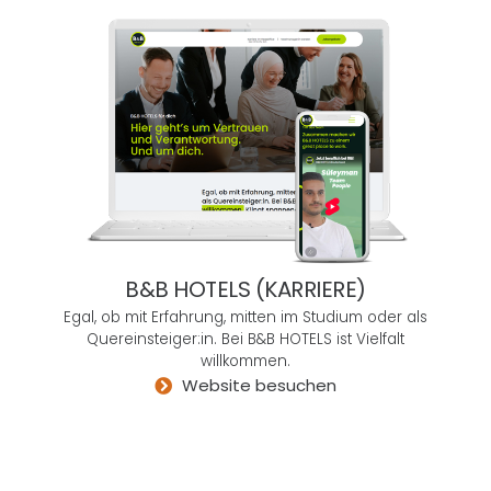
vom
de
Fach,
sc
man
ell
weiß
un
alles
mpl
bess
ert
er
Ser
und
ce.
glaubt
, die
Vielfal
B&B HOTELS (KARRIERE)
t der
Egal, ob mit Erfahrung, mitten im Studium oder als
Welt
Quereinsteiger:in. Bei B&B HOTELS ist Vielfalt
bess
willkommen.
er
Website besuchen
einsc
hätze
n zu
könn