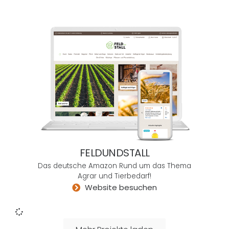
vor
Ideen
strotz
ende
Unter
nehm
en in
Deuts
chlan
d, die
sich
nicht
FELDUNDSTALL
mit
Das deutsche Amazon Rund um das Thema
bürok
Agrar und Tierbedarf!
ratisc
Website besuchen
hen
Hürd
en