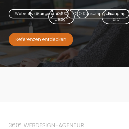
Webentwicklung
Maintenance
UX/UX
CRO
Konsumpsychologie
Branding
Design
& CI
Referenzen entdecken
360° WEBDESIGN-AGENTUR