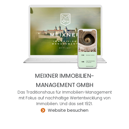
Sie
ist so
ganz
ander
s als
all die
nach
auße
n
hoch
mode
MEIXNER IMMOBILIEN-
rnen,
MANAGEMENT GMBH
aber
Das Traditionshaus für Immobilien-Management
im
mit Fokus auf nachhaltige Wertentwicklung von
Inner
Immobilien. Und das seit 1921.
en
Website besuchen
verkr
ustet
en