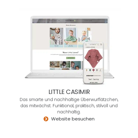
kann
ich
User
Mind
nur
empf
ehlen.
Ich
wüns
che
mir,
es
LITTLE CASIMIR
gäbe
Das smarte und nachhaltige Überwurflätzchen,
mehr
das mitwächst. Funktional, praktisch, stilvoll und
solch
nachhaltig.
dyna
Website besuchen
misc
he
und