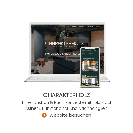
sche
sowie
meth
odisc
he
Them
en
hinein
zuver
setze
n.
Und
das
CHARAKTERHOLZ
auch
Innenausbau & Raumkonzepte mit Fokus auf
noch
Ästhetik, Funktionalität und Nachhaltigkeit.
mit
Website besuchen
dem
notwe
ndige