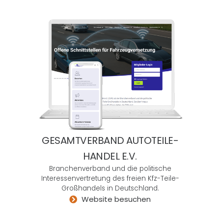
über
den
Tellerr
and
der
eigen
en
einge
schrä
nkten
Kreati
GESAMTVERBAND AUTOTEILE-
vität
hinau
HANDEL E.V.
szubli
Branchenverband und die politische
cken
Interessenvertretung des freien Kfz-Teile-
und
Großhandels in Deutschland.
Website besuchen
vielfäl
tige