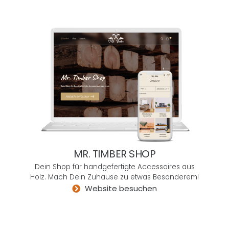
n
Feing
efühl,
einer
persö
nliche
n
Berat
ung,
maxi
maler
Flexib
MR. TIMBER SHOP
ilität
Dein Shop für handgefertigte Accessoires aus
und
Holz. Mach Dein Zuhause zu etwas Besonderem!
zu
Website besuchen
eine
m
verda