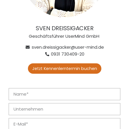
es
Cons
ulting
SVEN DREISSIGACKER
Geschäftsführer UserMind GmbH
sven.dreissigacker@user-mind.de
0931 730409-20
Jetzt Kennenlerntermin buchen