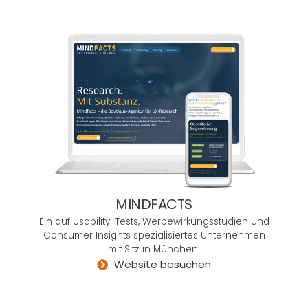
Ideen
im
Kopf
umge
setzt
habe
n
möch
ten –
so
techni
sch
MINDFACTS
komp
lex
Ein auf Usability-Tests, Werbewirkungsstudien und
sie
Consumer Insights spezialisiertes Unternehmen
mit Sitz in München.
auch
Website besuchen
sein
möge
n –,