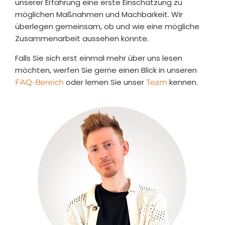
unserer Erfahrung eine erste Einschätzung zu
nicht
möglichen Maßnahmen und Machbarkeit. Wir
vor
überlegen gemeinsam, ob und wie eine mögliche
den
Zusammenarbeit aussehen könnte.
USA
Falls Sie sich erst einmal mehr über uns lesen
oder
möchten, werfen Sie gerne einen Blick in unseren
China
oder lernen Sie unser
kennen.
FAQ-Bereich
Team
verst
ecke
n.
Simo
n
Jaco
b
COO
Com
SIT /
CEO
Oann