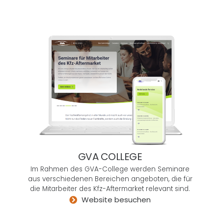
Chan
cen
zu
erken
nen –
verbu
nden
mit
der
einzig
artige
n
Fähig
GVA COLLEGE
keit,
sich
Im Rahmen des GVA-College werden Seminare
aus verschiedenen Bereichen angeboten, die für
in
die Mitarbeiter des Kfz-Aftermarket relevant sind.
komp
Website besuchen
lexe
techni