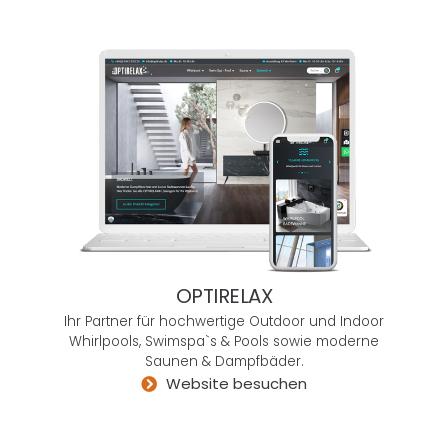
Unter
nehm
en,
die
kaum
fähig
sind,
über
das
Traditi
onelle
hinau
OPTIRELAX
szuw
Ihr Partner für hochwertige Outdoor und Indoor
achs
Whirlpools, Swimspa`s & Pools sowie moderne
en.
Saunen & Dampfbäder.
Allen,
Website besuchen
die
ihre