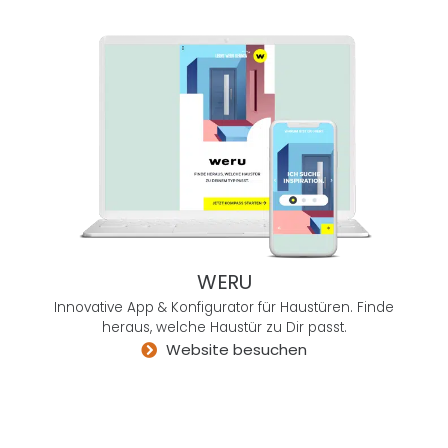
mmt
guten
Preis.
User
Mind
ist so
eine
Agent
ur,
mit
der
ich
WERU
äußer
Innovative App & Konfigurator für Haustüren. Finde
st
heraus, welche Haustür zu Dir passt.
gerne
Website besuchen
zusa
mme
narbe
ite.