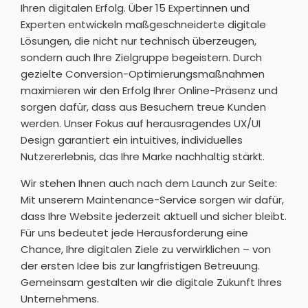
Ihren digitalen Erfolg. Über 15 Expertinnen und
muni
Kund
ge
Experten entwickeln maßgeschneiderte digitale
kation
en –
mt
Lösungen, die nicht nur technisch überzeugen,
des
kaum
Ser
sondern auch Ihre Zielgruppe begeistern. Durch
gesa
zuge
ce.
gezielte Conversion-Optimierungsmaßnahmen
mten
schnit
Da
maximieren wir den Erfolg Ihrer Online-Präsenz und
Team
tene
Te
sorgen dafür, dass aus Besuchern treue Kunden
s sind
Berat
ist
werden. Unser Fokus auf herausragendes UX/UI
einfac
ung
fre
Design garantiert ein intuitives, individuelles
h
vermi
dli
Nutzererlebnis, das Ihre Marke nachhaltig stärkt.
herau
tteln.
un
srage
Meist
ko
Wir stehen Ihnen auch nach dem Launch zur Seite:
nd.
ens
ete
Mit unserem Maintenance-Service sorgen wir dafür,
wird
un
dass Ihre Website jederzeit aktuell und sicher bleibt.
man
me
Für uns bedeutet jede Herausforderung eine
mit
e
Chance, Ihre digitalen Ziele zu verwirklichen – von
Stand
Anl
der ersten Idee bis zur langfristigen Betreuung.
ardid
ge
Gemeinsam gestalten wir die digitale Zukunft Ihres
een
we
Unternehmens.
abge
en