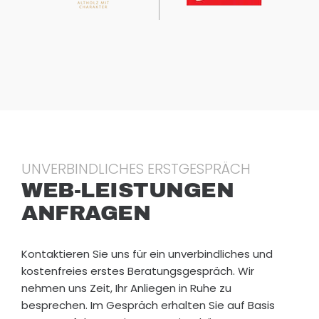
Wäre
dem
so,
wäre
der
Wirts
chaft
sstan
dort
Europ
UNVERBINDLICHES ERSTGESPRÄCH
a
WEB-LEISTUNGEN
wese
ANFRAGEN
ntlich
robus
ter
Kontaktieren Sie uns für ein unverbindliches und
und
kostenfreies erstes Beratungsgespräch. Wir
müss
nehmen uns Zeit, Ihr Anliegen in Ruhe zu
te
besprechen. Im Gespräch erhalten Sie auf Basis
sich